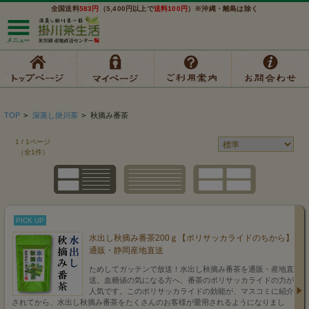
全国送料
583円
（5,400円以上で
送料100円
）※沖縄・離島は除く
TOP
>
深蒸し掛川茶
>
秋摘み番茶
1 / 1ページ
（全1件）
PICK UP
水出し秋摘み番茶200ｇ【ポリサッカライドのちから】
通販・静岡産地直送
ためしてガッテンで放送！水出し秋摘み番茶を通販・産地直
送。血糖値の気になる方へ、番茶のポリサッカライドの力が
人気です。このポリサッカライドの効能が、マスコミに紹介
されてから、水出し秋摘み番茶をたくさんのお客様が愛用されるようになりまし