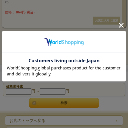
た。
価格： 864円(税込)
1 / 1ページ
（全1件）
商品検索
価格帯検索
円 ～
円
お店のトップへ戻る