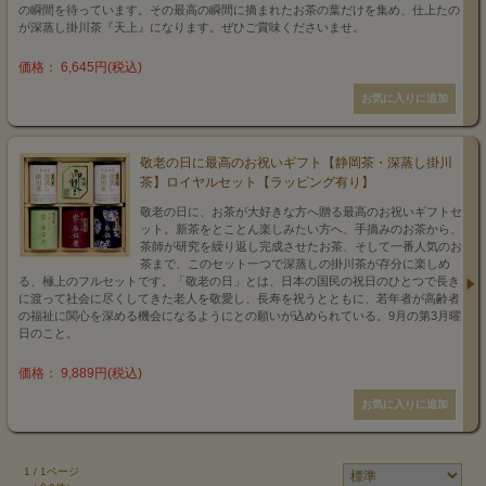
の瞬間を待っています。その最高の瞬間に摘まれたお茶の葉だけを集め、仕上たの
が深蒸し掛川茶『天上』になります。ぜひご賞味くださいませ。
価格： 6,645円(税込)
敬老の日に最高のお祝いギフト【静岡茶・深蒸し掛川
茶】ロイヤルセット【ラッピング有り】
敬老の日に、お茶が大好きな方へ贈る最高のお祝いギフトセ
ット。新茶をとことん楽しみたい方へ、手摘みのお茶から、
茶師が研究を繰り返し完成させたお茶、そして一番人気のお
茶まで、このセット一つで深蒸しの掛川茶が存分に楽しめ
る、極上のフルセットです。「敬老の日」とは、日本の国民の祝日のひとつで長き
に渡って社会に尽くしてきた老人を敬愛し、長寿を祝うとともに、若年者が高齢者
の福祉に関心を深める機会になるようにとの願いが込められている。9月の第3月曜
日のこと。
価格： 9,889円(税込)
1 / 1ページ