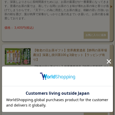
す。深蒸しよりさらに長時間蒸すためには、お茶の葉選びが一番重要になってきま
す。普通のお茶の葉では、蒸している間にお茶のうま味が壊れお茶の味と香りが逃
げてしまうからです。『天下一』の為に用意したお茶の葉は、樹齢の若い力強いお
茶の樹を選び、葉が肉厚で栄養がしっかりと葉の先までいき届いた、お茶の葉を厳
選しております。
価格： 3,405円(税込)
【敬老の日お茶ギフト】世界農業遺産【静岡の茶草場
農法】深蒸し掛川茶100ｇ3袋セット【ラッピング有
り】
【敬老の日お茶ギフト】世界農業遺産【静岡の茶草場】のお
茶とは、静岡県掛川市の一部で、秋冬期に茶園周辺のススキやササなどの草を刈
り、茶畑の根元に敷く伝統的な農法で、その草刈り場には多様な動植物の生存が確
認されています。特に掛川市の東山・大野地区は、生物多様性条約会議において世
界の研究者から高い評価を受けています。茶園に敷き草を敷くことにより、土壌の
水はけが良くなり、尚且つ保水性にも優れ、お茶の美味しさを決める茶園の土作り
に良い、とても優れた農法です。特に掛川では、有機肥料として伝統的に行われて
いますが、手間と時間がとても掛かる大変な作業の為、全国的にはとても珍しい農
法です。
価格： 3,405円(税込)