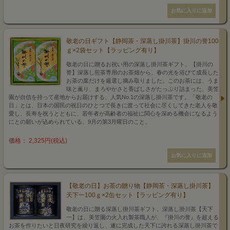
敬老の日ギフト【静岡茶・深蒸し掛川茶】掛川の誉100
ｇ×2袋セット【ラッピング有り】
敬老の日に贈るお祝い用の深蒸し掛川茶ギフト。【掛川の
誉】深蒸し煎茶専用のお茶畑から、春の光を浴びて成長した
お茶の葉だけを厳選し摘み取りました。このお茶には、うま
味と薫り、まろやかさと香ばしさがたっぷり詰まった、美笠
園が自信を持って産地からお届けする、人気No.1の深蒸し掛川茶です。「敬老の
日」とは、日本の国民の祝日のひとつで長きに渡って社会に尽くしてきた老人を敬
愛し、長寿を祝うとともに、若年者が高齢者の福祉に関心を深める機会になるよう
にとの願いが込められている。9月の第3月曜日のこと。
価格： 2,325円(税込)
【敬老の日】お茶の贈り物【静岡茶・深蒸し掛川茶】
天下一100ｇ×2缶セット【ラッピング有り】
敬老の日に贈る深蒸し掛川茶ギフト。深蒸し掛川茶【天下
一】は、美笠園の火入れ製茶職人が、『掛川の誉』を超える
お茶を作りたいと日夜研究を繰り返し、遂に完成した天下に誇れる深蒸し掛川茶で