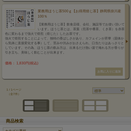
業務用ほうじ茶500ｇ【お得用焙じ茶】静岡県掛川産
100％
【業務用ほうじ茶】飲食店様、会社、施設等でお使い頂いて
います。ほうじ茶とは、茶葉（煎茶や番茶、くき茶）を赤茶
色に変わるまで強火で焙煎（焙じた）したお茶です。
強火で焙煎することによって、独特の香ばしさがあり、カフェインが昇華（固体か
ら気体に直接変化する事）して、苦みや渋みがおさえられ、口当たりはあっさりと
しています。その為、ほうじ茶の飲み方は、出来るだけ熱い湯で淹れる方が香りが
引き立ち、美味しく飲むことが出来ます。
価格： 1,830円(税込)
1 / 1ページ
（全7件）
商品検索