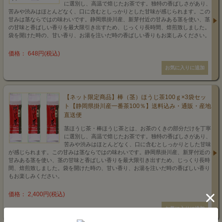
に選別し、高温で焙じたお茶です。独特の香ばしさがあり、
苦みや渋みはほとんどなく、口に含むとしっかりとした甘味が感じられます。この
甘みは茎ならではの味わいです。静岡県掛川産、新芽付近の甘みある茎を使い、茎
の甘味と香ばしい香りを最大限引き出すため、じっくり長時間、焙煎致しました。
袋を開けた時の、甘い香り、お湯を注いだ時の香ばしい香りもお楽しみください。
価格： 648円(税込)
【ネット限定商品】棒（茎）ほうじ茶100ｇ×3袋セッ
ト【静岡県掛川産一番茶100％】送料込み・通販・産地
直送便
茎ほうじ茶・棒ほうじ茶とは、お茶のくきの部分だけを丁寧
に選別し、高温で焙じたお茶です。独特の香ばしさがあり、
苦みや渋みはほとんどなく、口に含むとしっかりとした甘味
が感じられます。この甘みは茎ならではの味わいです。静岡県掛川産、新芽付近の
甘みある茎を使い、茎の甘味と香ばしい香りを最大限引き出すため、じっくり長時
間、焙煎致しました。袋を開けた時の、甘い香り、お湯を注いだ時の香ばしい香り
もお楽しみください。
価格： 2,400円(税込)