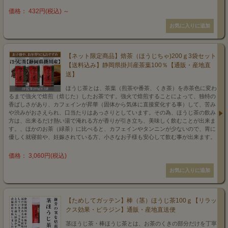
価格： 432円(税込)
～
【ネット限定商品】焙茶（ほうじちゃ)200ｇ3袋セット
【送料込み】静岡県掛川産茶葉100％【通販・産地直
送】
ほうじ茶とは、茶葉（煎茶や番茶、くき茶）を赤茶色に変わ
るまで強火で焙煎（焙じた）したお茶です。強火で焙煎することによって、独特の
香ばしさがあり、カフェインが昇華（固体から気体に直接変化する事）して、苦み
や渋みがおさえられ、口当たりはあっさりとしています。その為、ほうじ茶の飲み
方は、出来るだけ熱い湯で淹れる方が香りが引き立ち、美味しく飲むことが出来ま
す。、ほかのお茶（緑茶）に比べると、カフェインやタンニンが少ないので、胃に
優しく就寝前や、妊娠されている方、小さなお子様も安心して飲む事が出来ます。
価格： 3,060円(税込)
【ためしてガッテン】棒（茎）ほうじ茶100ｇ【リラッ
クス効果・ピラジン】通販・産地直送便
茎ほうじ茶・棒ほうじ茶とは、お茶のくきの部分だけを丁寧