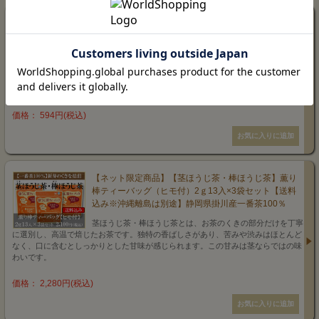
【掛川産くき焙茶】薫り棒ティーバッグ（ヒモ付）2ｇ
13入【静岡産地直送・お取り寄せ・通販】美笠園
棒茶の焙じ茶。新芽付近の甘みある茎を使い、茎の甘味と香
ばしい香りを最大限引き出すため、じっくり長時間、焙煎致
しました。袋を開けた時の、甘い香り、お湯を注いだ時の香ばしい香りが特徴で
す。
価格： 594円(税込)
【ネット限定商品】【茎ほうじ茶・棒ほうじ茶】薫り
棒ティーバッグ（ヒモ付）2ｇ13入×3袋セット【送料
込み※沖縄離島は別途】静岡県掛川産一番茶100％
茎ほうじ茶・棒ほうじ茶とは、お茶のくきの部分だけを丁寧
に選別し、高温で焙じたお茶です。独特の香ばしさがあり、苦みや渋みはほとんど
なく、口に含むとしっかりとした甘味が感じられます。この甘みは茎ならではの味
わいです。
価格： 2,280円(税込)