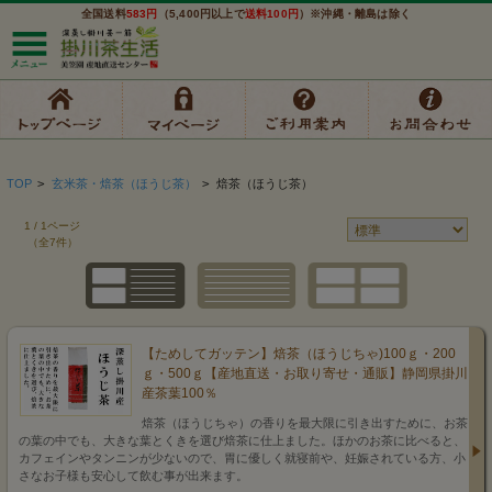
全国送料
583円
（5,400円以上で
送料100円
）※沖縄・離島は除く
TOP
>
玄米茶・焙茶（ほうじ茶）
>
焙茶（ほうじ茶）
1 / 1ページ
（全7件）
【ためしてガッテン】焙茶（ほうじちゃ)100ｇ・200
ｇ・500ｇ【産地直送・お取り寄せ・通販】静岡県掛川
産茶葉100％
焙茶（ほうじちゃ）の香りを最大限に引き出すために、お茶
の葉の中でも、大きな葉とくきを選び焙茶に仕上ました。ほかのお茶に比べると、
カフェインやタンニンが少ないので、胃に優しく就寝前や、妊娠されている方、小
さなお子様も安心して飲む事が出来ます。