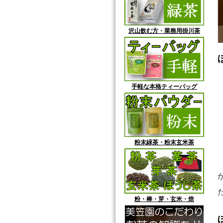
沢山飲む方・業務用掛川茶
手軽な本格ティーバッグ
粉末緑茶・粉末玄米茶
粉・棒・芽・玄米・焙