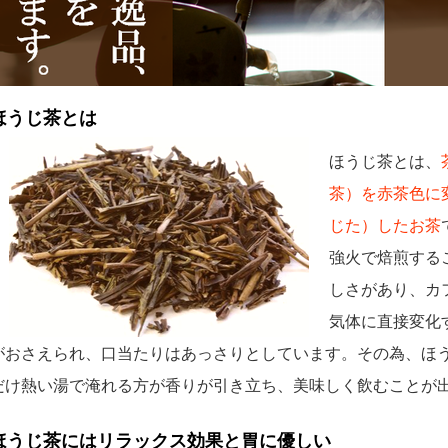
ほうじ茶とは
ほうじ茶とは、
茶）を赤茶色に
じた）したお茶
強火で焙煎する
しさがあり、カ
気体に直接変化
がおさえられ、口当たりはあっさりとしています。その為、ほ
だけ熱い湯で淹れる方が香りが引き立ち、美味しく飲むことが
ほうじ茶にはリラックス効果と胃に優しい