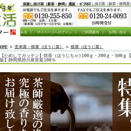
深蒸し掛川茶（新茶・静岡茶
深蒸し掛川茶（新茶・静岡）通販・ギフト
カートをみる
｜
マイページへログイン
｜
ご利用案内
｜
お問い合せ
HOME
>
玄米茶・焙茶（ほうじ茶）
>
焙茶（ほうじ茶）
【ためしてガッテン】焙茶（ほうじちゃ)100ｇ・200ｇ・500
販】静岡県掛川産茶葉100％