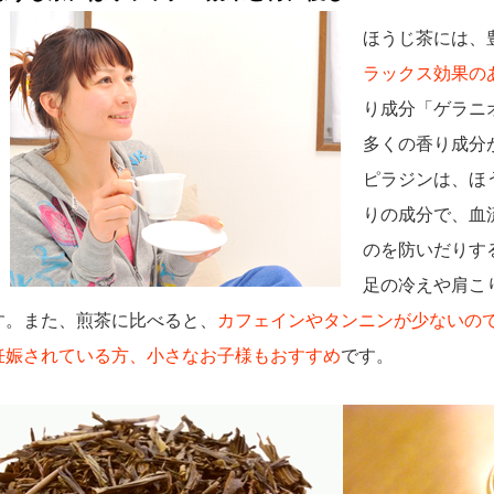
ほうじ茶には、
ラックス効果の
り成分「ゲラニ
多くの香り成分
ピラジンは、ほ
りの成分で、血
のを防いだりす
足の冷えや肩こ
す。また、煎茶に比べると、
カフェインやタンニンが少ないの
妊娠されている方、小さなお子様もおすすめ
です。