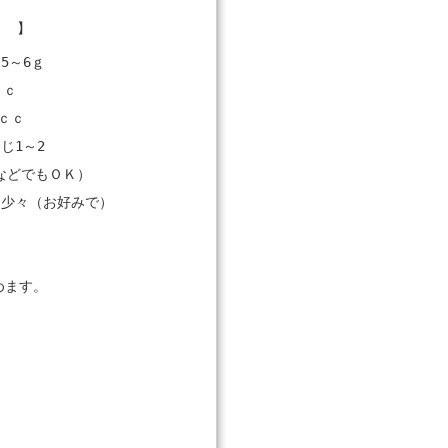
） 】
5～6ｇ
ｃｃ
0ｃｃ
じ1～2
などでもＯＫ）
・少々（お好みで）
めます。