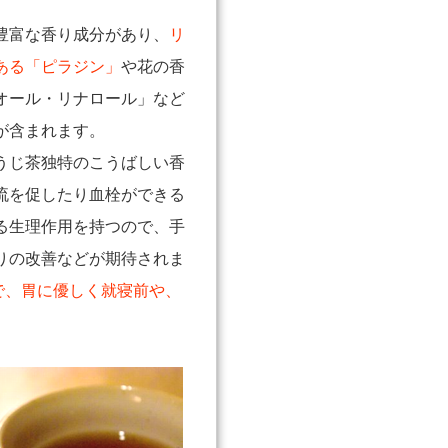
豊富な香り成分があり、
リ
ある「ピラジン」
や花の香
オール・リナロール」など
が含まれます。
うじ茶独特のこうばしい香
流を促したり血栓ができる
る生理作用を持つので、手
りの改善などが期待されま
で、胃に優しく就寝前や、