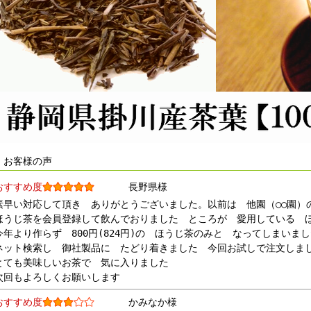
■ お客様の声
おすすめ度
長野県様
素早い対応して頂き ありがとうございました。以前は 他園（○○園）
ほうじ茶を会員登録して飲んでおりました ところが 愛用している 
今年より作らず 800円(824円)の ほうじ茶のみと なってしまいま
ネット検索し 御社製品に たどり着きました 今回お試しで注文しま
とても美味しいお茶で 気に入りました
次回もよろしくお願いします
おすすめ度
かみなか様