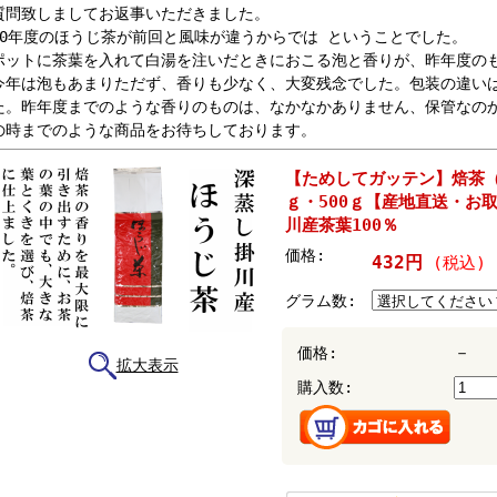
質問致しましてお返事いただきました。
30年度のほうじ茶が前回と風味が違うからでは ということでした。
ポットに茶葉を入れて白湯を注いだときにおこる泡と香りが、昨年度の
今年は泡もあまりただず、香りも少なく、大変残念でした。包装の違い
た。昨年度までのような香りのものは、なかなかありません、保管なの
の時までのような商品をお待ちしております。
【ためしてガッテン】焙茶（ほ
ｇ・500ｇ【産地直送・お
川産茶葉100％
価格:
432円
(税込)
グラム数:
－
価格:
拡大表示
購入数: