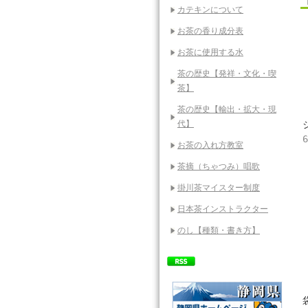
カテキンについて
お茶の香り成分表
お茶に使用する水
茶の歴史【発祥・文化・喫
茶】
茶の歴史【輸出・拡大・現
代】
お茶の入れ方教室
茶摘（ちゃつみ）唱歌
掛川茶マイスター制度
日本茶インストラクター
のし【種類・書き方】