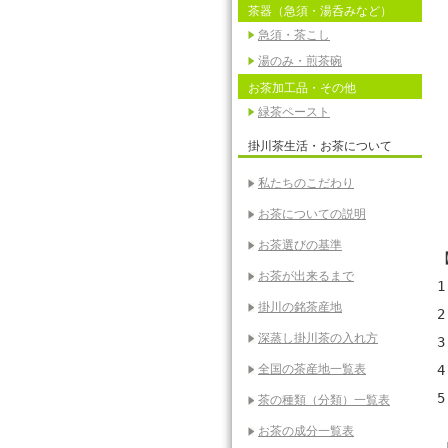
茶器（急須・湯呑みなど）
急須・茶こし
湯のみ・煎茶碗
お茶加工品・その他
緑茶ペースト
掛川茶生活・お茶について
私たちのこだわり
お茶についての説明
お茶選びの基準
お茶が出来るまで
掛川の銘茶産地
深蒸し掛川茶の入れ方
全国の茶産地一覧表
茶の種類（分類）一覧表
お茶の成分一覧表