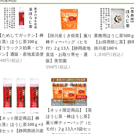
関連商品
【ためしてガッテン】棒
【掛川産くき焙茶】薫り
業務用ほうじ茶500
（茎）ほうじ茶100ｇ
棒ティーバッグ（ヒモ
【お得用焙じ茶】静
【リラックス効果・ピラ
付）2ｇ13入【静岡産地
掛川産100％
ジン】通販・産地直送便
直送・お取り寄せ・通
1,830円(税込)
648円(税込)
販】美笠園
594円(税込)
【ネット限定商品】【茎
ほうじ茶・棒ほうじ茶】
【ネット限定商品】棒
薫り棒ティーバッグ（ヒ
（茎）ほうじ茶100ｇ×3
モ付）2ｇ13入×3袋セッ
袋セット【静岡県掛川産