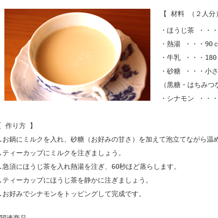
【 材料 （２人分
・ほうじ茶 ・・・
・熱湯 ・・・90
・牛乳 ・・・18
・砂糖 ・・・小さ
（黒糖・はちみつ
・シナモン ・・
【 作り方 】
1.お鍋にミルクを入れ、砂糖（お好みの甘さ）を加えて泡立てながら温
2.ティーカップにミルクを注ぎましょう。
3.急須にほうじ茶を入れ熱湯を注ぎ、60秒ほど蒸らします。
4.ティーカップにほうじ茶を静かに注ぎましょう。
5.お好みでシナモンをトッピングして完成です。