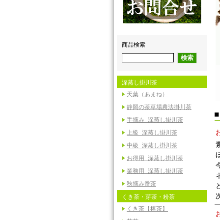
商品検索
深蒸し掛川茶
天葉（あまね）
静岡の茶草場農法掛川茶
手摘み 深蒸し掛川茶
上級 深蒸し掛川茶
中級 深蒸し掛川茶
お得用 深蒸し掛川茶
業務用 深蒸し掛川茶
秋摘み番茶
くき茶・芽茶・粉茶
くき茶【棒茶】