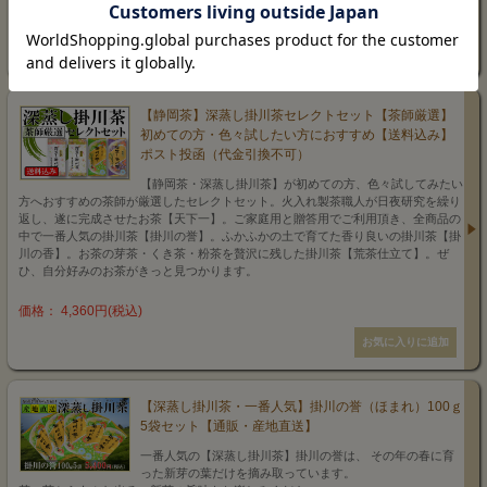
価格： 1,080円(税込)
【静岡茶】深蒸し掛川茶セレクトセット【茶師厳選】
初めての方・色々試したい方におすすめ【送料込み】
ポスト投函（代金引換不可）
【静岡茶・深蒸し掛川茶】が初めての方、色々試してみたい
方へおすすめの茶師が厳選したセレクトセット。火入れ製茶職人が日夜研究を繰り
返し、遂に完成させたお茶【天下一】。ご家庭用と贈答用でご利用頂き、全商品の
中で一番人気の掛川茶【掛川の誉】。ふかふかの土で育てた香り良いの掛川茶【掛
川の香】。お茶の芽茶・くき茶・粉茶を贅沢に残した掛川茶【荒茶仕立て】。ぜ
ひ、自分好みのお茶がきっと見つかります。
価格： 4,360円(税込)
【深蒸し掛川茶・一番人気】掛川の誉（ほまれ）100ｇ
5袋セット【通販・産地直送】
一番人気の【深蒸し掛川茶】掛川の誉は、 その年の春に育
った新芽の葉だけを摘み取っています。