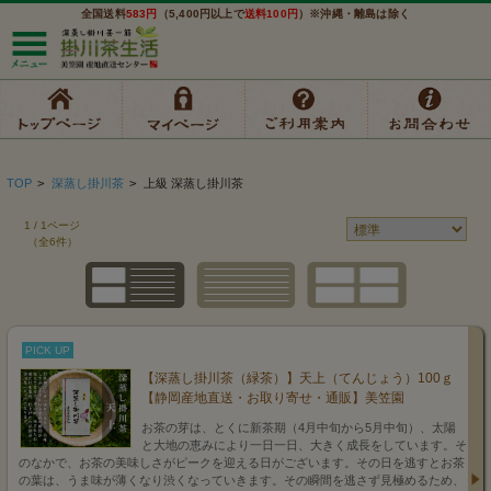
全国送料
583円
（5,400円以上で
送料100円
）※沖縄・離島は除く
TOP
>
深蒸し掛川茶
>
上級 深蒸し掛川茶
1 / 1ページ
（全6件）
PICK UP
【深蒸し掛川茶（緑茶）】天上（てんじょう）100ｇ
【静岡産地直送・お取り寄せ・通販】美笠園
お茶の芽は、とくに新茶期（4月中旬から5月中旬）、太陽
と大地の恵みにより一日一日、大きく成長をしています。そ
のなかで、お茶の美味しさがピークを迎える日がございます。その日を逃すとお茶
の葉は、うま味が薄くなり渋くなっていきます。その瞬間を逃さず見極めるため、