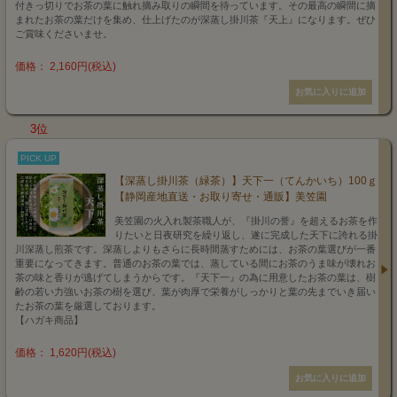
付きっ切りでお茶の葉に触れ摘み取りの瞬間を待っています。その最高の瞬間に摘
まれたお茶の葉だけを集め、仕上げたのが深蒸し掛川茶『天上』になります。ぜひ
ご賞味くださいませ。
価格： 2,160円(税込)
3位
PICK UP
【深蒸し掛川茶（緑茶）】天下一（てんかいち）100ｇ
【静岡産地直送・お取り寄せ・通販】美笠園
美笠園の火入れ製茶職人が、『掛川の誉』を超えるお茶を作
りたいと日夜研究を繰り返し、遂に完成した天下に誇れる掛
川深蒸し煎茶です。深蒸しよりもさらに長時間蒸すためには、お茶の葉選びが一番
重要になってきます。普通のお茶の葉では、蒸している間にお茶のうま味が壊れお
茶の味と香りが逃げてしまうからです。『天下一』の為に用意したお茶の葉は、樹
齢の若い力強いお茶の樹を選び、葉が肉厚で栄養がしっかりと葉の先までいき届い
たお茶の葉を厳選しております。
【ハガキ商品】
価格： 1,620円(税込)