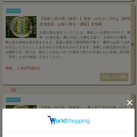
PICK UP
【深蒸し掛川茶（緑茶）】美笠（みかさ）100ｇ【静岡
産地直送・お取り寄せ・通販】美笠園
お茶の葉を蒸すということは、美味しいお茶作りの中で、素
材（お茶の葉）選びの次に大事な工程で、お茶作りの農家・
職人達も神経を研ぎ澄ませます。高温の蒸気で長時間蒸す事で、通常のお茶では味
わえないとろりとしたまろやかさが生み出されてきます。深蒸しの味品質のが決ま
る瞬間です。他では、観ることのないほどの蒸気で蒸され完成された深蒸し掛川茶
『美笠』をぜひ体感してみてください。
価格： 1,404円(税込)
1位
PICK UP
【深蒸し掛川茶（静岡茶）一番人気】掛川の誉（ほま
れ）100ｇ【静岡産地直送・お取り寄せ・通販】美笠園
深蒸し掛川茶（静岡茶）の掛川の誉は、うま味と香り、まろ
やかさと香ばしさがたっぷり詰まった美笠園が自信を持って
産地からお届けする『人気No.1』の深蒸し掛川茶です。