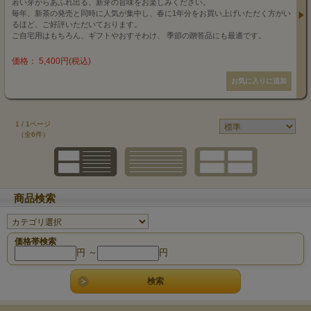
若い芽からあふれ出る、新芽の旨味をお楽しみください。
毎年、新茶の発売と同時に人気が集中し、春に1年分をお買い上げいただく方がい
るほど、ご好評いただいております。
ご自宅用はもちろん、ギフトやおすそわけ、 季節の贈答品にも最適です。
価格： 5,400円(税込)
1 / 1ページ
（全6件）
商品検索
価格帯検索
円 ～
円