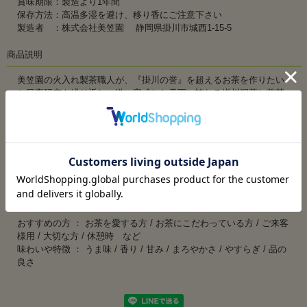
賞味期限：製造より1年間
保存方法：高温多湿を避け、移り香にご注意下さい
製造者 ：株式会社美笠園 静岡県掛川市城西1-15-5
商品説明
美笠園の火入れ製茶職人が、『掛川の誉』を超えるお茶を作りたい
と日夜研究を繰り返し、遂に完成した天下に誇れる掛川深蒸し煎茶
です。深蒸しよりもさらに長時間蒸すためには、お茶の葉選びが一
番重要になってきます。普通のお茶の葉では、蒸している間にお茶
のうま味が壊れお茶の味と香りが逃げてしまうからです。
『天下一』の為に用意したお茶の葉は、樹齢の若い力強いお茶の樹
を選び、葉が肉厚で栄養がしっかりと葉の先までいき届いたお茶の
葉を厳選しております。
商品特徴
おすすめの方 ： お茶を愛する方 / お茶にこだわっている方 / ご来客
様用 / 大切な方 / 休憩時 など
味わいや特徴 ： うま味 / 香り / 甘み / まろやかさ / やすらぎ / 品の
良さ