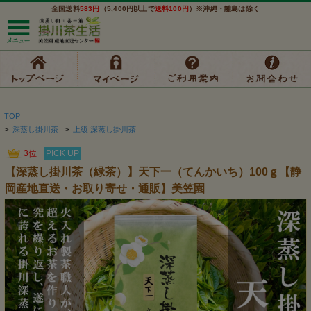
全国送料
583円
（5,400円以上で
送料100円
）※沖縄・離島は除く
TOP
>
深蒸し掛川茶
>
上級 深蒸し掛川茶
3位
PICK UP
【深蒸し掛川茶（緑茶）】天下一（てんかいち）100ｇ【静
岡産地直送・お取り寄せ・通販】美笠園