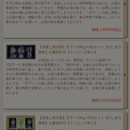
天下に誇れる深蒸し掛川茶です。深蒸しよりさらに長時間蒸すためには、お茶の
葉選びが一番重要になってきます。普通のお茶の葉では、蒸している間にお茶の
うま味が壊れお茶の味と香りが逃げてしまうからです。『天下一』の為に用意し
たお茶の葉は、樹齢の若い力強いお茶の樹を選び、葉が肉厚で栄養がしっかりと
葉の先までいき届いた、お茶の葉を厳選しております。
価格:3,405円(税込)
【深蒸し掛川茶】天下一100ｇ×3缶セット【のし名入
無料】仏事対応可【ラッピング有り】
お世話になった方への、贈答品・ギフトに最適です。
【天下一】美笠園の火入れ製茶職人が、『掛川の誉』を超えるお茶を作りたいと
日夜研究を繰り返し、遂に完成した天下に誇れる深蒸し掛川茶です。深蒸しより
さらに長時間蒸すためには、お茶の葉選びが一番重要になってきます。普通のお
茶の葉では、蒸している間にお茶のうま味が壊れお茶の味と香りが逃げてしまう
からです。『天下一』の為に用意したお茶の葉は、樹齢の若い力強いお茶の樹を
選び、葉が肉厚で栄養がしっかりと葉の先までいき届いた、お茶の葉を厳選して
おります。
価格:5,025円(税込)
【深蒸し掛川茶】天下一100ｇ×5缶セット【のし名入
無料】仏事対応可【ラッピング有り】