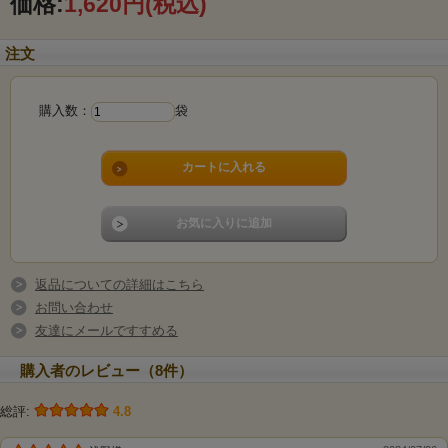
価格:
1,620円
(税込)
茶【天下一】
注文
購入数：
袋
返品についての詳細はこちら
お問い合わせ
友達にメールですすめる
購入者のレビュー（8件）
総評:
4.8