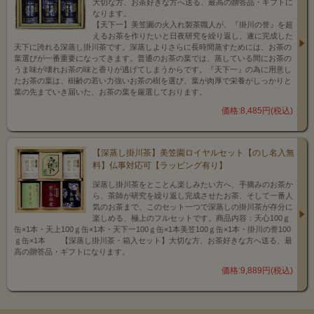
大切な方、お茶好きな方へ送る、最高の贈答品・ギフトに
なります。
【天下一】美笠園の火入れ製茶職人が、『掛川の誉』を超
えるお茶を作りたいと日夜研究を繰り返し、遂に完成した
天下に誇れる深蒸し掛川茶です。深蒸しよりさらに長時間蒸すためには、お茶の
葉選びが一番重要になってきます。普通のお茶の葉では、蒸している間にお茶の
うま味が壊れお茶の味と香りが逃げてしまうからです。『天下一』の為に用意し
たお茶の葉は、樹齢の若い力強いお茶の樹を選び、葉が肉厚で栄養がしっかりと
葉の先までいき届いた、お茶の葉を厳選しております。
価格:8,485円(税込)
【深蒸し掛川茶】美笠園ロイヤルセット【のし名入無
料】仏事対応可【ラッピング有り】
深蒸し掛川茶をとことん楽しみたい方へ、手摘みのお茶か
ら、茶師が研究を繰り返し完成させたお茶、そして一番人
気のお茶まで、このセット一つで深蒸しの掛川茶が存分に
楽しめる、極上のフルセットです。商品内容：天心100ｇ
缶×1本・天上100ｇ缶×1本・天下一100ｇ缶×1本美笠100ｇ缶×1本・掛川の誉100
ｇ缶×1本 【深蒸し掛川茶・箱入セット】大切な方、お茶好きな方へ送る、最
高の贈答品・ギフトになります。
価格:9,889円(税込)