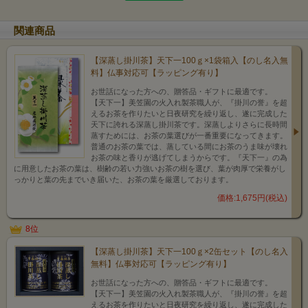
関連商品
【深蒸し掛川茶】天下一100ｇ×1袋箱入【のし名入無
料】仏事対応可【ラッピング有り】
お世話になった方への、贈答品・ギフトに最適です。
【天下一】美笠園の火入れ製茶職人が、『掛川の誉』を超
えるお茶を作りたいと日夜研究を繰り返し、遂に完成した
天下に誇れる深蒸し掛川茶です。深蒸しよりさらに長時間
蒸すためには、お茶の葉選びが一番重要になってきます。
普通のお茶の葉では、蒸している間にお茶のうま味が壊れ
お茶の味と香りが逃げてしまうからです。『天下一』の為
に用意したお茶の葉は、樹齢の若い力強いお茶の樹を選び、葉が肉厚で栄養がし
っかりと葉の先までいき届いた、お茶の葉を厳選しております。
価格:1,675円(税込)
8位
【深蒸し掛川茶】天下一100ｇ×2缶セット【のし名入
無料】仏事対応可【ラッピング有り】
お世話になった方への、贈答品・ギフトに最適です。
【天下一】美笠園の火入れ製茶職人が、『掛川の誉』を超
えるお茶を作りたいと日夜研究を繰り返し、遂に完成した