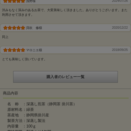
2024/07/26
浅野様
渋みもなく深みのあるお茶で、大変美味しく頂きました。ありがとうございます。また
利用させて頂きます。
2020/12/22
貝吹 修様
同上
2018/09/25
マロニエ様
とても美味しく頂いています。
購入者のレビュー一覧
商品内容
名 称 ：深蒸し煎茶（静岡茶 掛川茶）
原材料名：緑茶
茶産地 ：静岡県掛川産
製茶方法：深蒸し製法
内容量 ：100ｇ