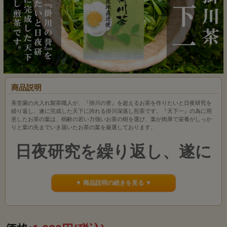
商品説明
美笠園の火入れ製茶職人が、『掛川の誉』を超えるお茶を作りたいと日夜研究を
繰り返し、遂に完成した天下に誇れる掛川深蒸し煎茶です。『天下一』の為に用
意したお茶の葉は、樹齢の若い力強いお茶の樹を選び、葉が肉厚で栄養がしっか
りと葉の先までいき届いたお茶の葉を厳選しております。
日夜研究を繰り返し、遂に
完成した
▼ 商品説明の続きを見る ▼
天下に誇れる掛川深蒸し煎