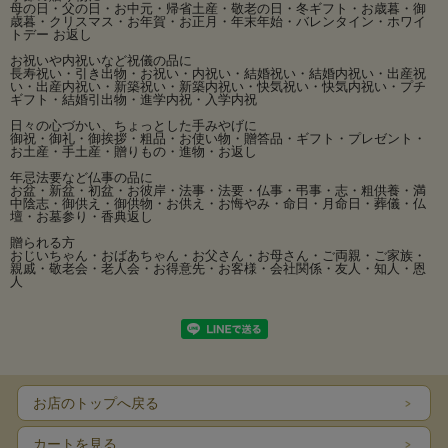
母の日・父の日・お中元・帰省土産・敬老の日・冬ギフト・お歳暮・御
歳暮・クリスマス・お年賀・お正月・年末年始・バレンタイン・ホワイ
トデー お返し
お祝いや内祝いなど祝儀の品に
長寿祝い・引き出物・お祝い・内祝い・結婚祝い・結婚内祝い・出産祝
い・出産内祝い・新築祝い・新築内祝い・快気祝い・快気内祝い・プチ
ギフト・結婚引出物・進学内祝・入学内祝
日々の心づかい、ちょっとした手みやげに
御祝・御礼・御挨拶・粗品・お使い物・贈答品・ギフト・プレゼント・
お土産・手土産・贈りもの・進物・お返し
年忌法要など仏事の品に
お盆・新盆・初盆・お彼岸・法事・法要・仏事・弔事・志・粗供養・満
中陰志・御供え・御供物・お供え・お悔やみ・命日・月命日・葬儀・仏
壇・お墓参り・香典返し
贈られる方
おじいちゃん・おばあちゃん・お父さん・お母さん・ご両親・ご家族・
親戚・敬老会・老人会・お得意先・お客様・会社関係・友人・知人・恩
人
お店のトップへ戻る
カートを見る