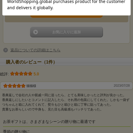
茶葉を厳選できる唯一の技
術
返品についての詳細はこちら
購入者のレビュー（1件）
総評:
5.0
2023/07/28
猫猫様
香典返しで会社の人や親戚一同に送ったら、とても美味しかったと評判が良かった。
香典返しにしたいとコメントに記入したら、それ用の包装にしてくれた。しかも一袋ず
つちゃんと箱に入れてくれて、熨斗もひと箱ひと箱に丁寧に貼ってあった。
貴重なお茶らしいので中身も、見た目も高級感もバッチリであった。
お茶ギフトは、さまざまなシーンの贈り物に最適です
季節の贈り物に