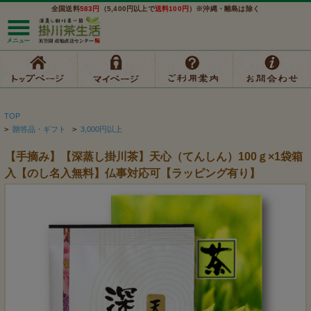
全国送料
583円
（5,400円以上で
送料100円
）※沖縄・離島は除く
TOP
>
贈答品・ギフト
>
3,000円以上
【手摘み】【深蒸し掛川茶】天心（てんしん）100ｇ×1袋箱
入【のし名入無料】仏事対応可【ラッピング有り】