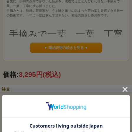
春先に、掛川の茶畑で芽吹いた新芽を、現在ではほとんど行われない手摘みで一
葉、一葉、丁寧に摘み採りました。
手摘みとは、熟練の茶農家が、うま味と薫りの詰まった茶の葉を厳選できる唯一
の技術です。一年に一度は飲んで頂きたい、究極の深蒸し掛川茶です。
手摘みで一葉、一葉、丁寧
に摘み採りました。
▼ 商品説明の続きを見る ▼
価格:
3,295円
(税込)
注文
のし：
熟練の茶農家が、うま味と
薫りの詰まった
残りのあと:
－
購入数：
セット