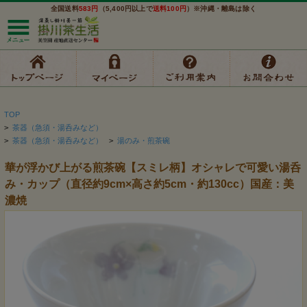
全国送料
583円
（5,400円以上で
送料100円
）※沖縄・離島は除く
TOP
>
茶器（急須・湯呑みなど）
>
茶器（急須・湯呑みなど）
>
湯のみ・煎茶碗
華が浮かび上がる煎茶碗【スミレ柄】オシャレで可愛い湯呑
み・カップ（直径約9cm×高さ約5cm・約130cc）国産：美
濃焼