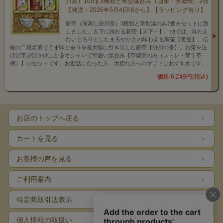
川茶）100ｇ3種類と華型湯呑み（国産：美濃焼）2個
【発送：2026年5月4日頃から】【ラッピング有り】
新茶（深蒸し掛川茶）3種類と華型湯のみ2個をセットに致
しました。天下に誇れる新茶【天下一】。他では、味わえ
ないとろりとしたまろやかさの味わえる新茶【美笠】。伝
統の二段焙煎でうま味と香りを最大限に引き出した新茶【掛川の誉】。お茶を注
げば華が浮かび上がるオシャレで可愛い湯呑み【華型湯のみ（スミレ・菊千茶
柄）】のセットです。お世話になった方、大切な方へのギフトにおすすめです。
価格:6,249円(税込)
お店のトップへ戻る
カートを見る
お客様の声を見る
ご利用案内
特定商取引法表示
個人情報の取扱い