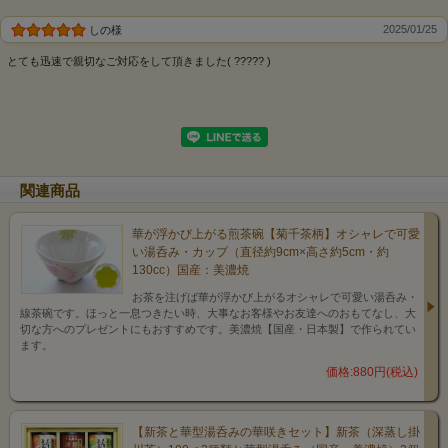
2025/01/25
しの様
とても迅速で親切なご対応をして頂きました( ????? )
関連商品
華が浮かび上がる煎茶碗【菊千茶柄】オシャレで可愛
い湯呑み・カップ（直径約9cm×高さ約5cm・約
130cc）国産：美濃焼
お茶を注げば華が浮かび上がるオシャレで可愛い湯呑み・
線茶碗です。ほっと一息つきたい時、大事なお客様やお友達へのおもてなし、大
切な方へのプレゼントにもおすすめです。美濃焼【国産・日本製】で作られてい
ます。
価格:880円(税込)
【新茶と華型湯呑みの華咲きセット】新茶（深蒸し掛