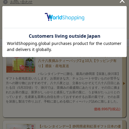
お問い合わせ
友達にメールですすめる
下記から２種類をお選びく
ださい
関連商品
【バレンタインデーギフト】静岡茶（深蒸し掛川茶）
八十八夜摘みティーバッグ2ｇ10入【ラッピング有
り】通販・産地直送
バレンタインデーに贈る、最高の静岡茶【深蒸し掛川茶】
ギフトを産地直送いたします。お茶好きな方、チョコレートや甘いものが苦手な
方への贈り物におすすめです。八十八夜とは、立春からかぞえて八十八日目にあ
たる日（5月2日頃）で、掛川では、茶摘みの最盛期にあたります。その日に摘ま
れたお茶の葉は、新芽がしっかりと成長してお茶の葉に、うま味がたっぷりとの
っています。生産家も茶商も自信を持っておすすめするお茶の葉です。そのお茶
を深蒸し製法で作り上げ、手軽に楽しめる様にティーバッグ詰めに致しました。
価格:896円(税込)
【バレンタインデー】静岡県産和紅茶ギフト日本の優