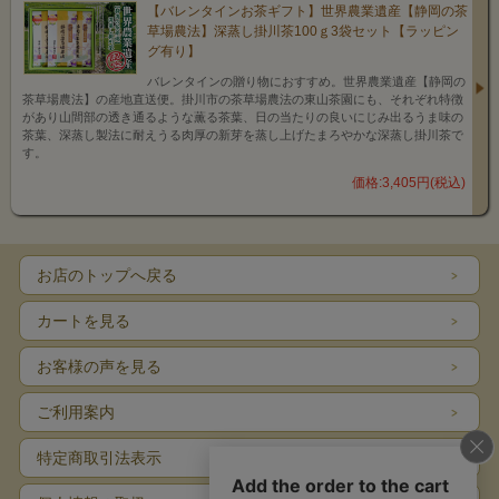
【バレンタインお茶ギフト】世界農業遺産【静岡の茶
草場農法】深蒸し掛川茶100ｇ3袋セット【ラッピン
グ有り】
バレンタインの贈り物におすすめ。世界農業遺産【静岡の
茶草場農法】の産地直送便。掛川市の茶草場農法の東山茶園にも、それぞれ特徴
があり山間部の透き通るような薫る茶葉、日の当たりの良いにじみ出るうま味の
茶葉、深蒸し製法に耐えうる肉厚の新芽を蒸し上げたまろやかな深蒸し掛川茶で
す。
価格:3,405円(税込)
お店のトップへ戻る
カートを見る
お客様の声を見る
ご利用案内
特定商取引法表示