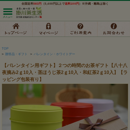
全国送料
583円
（5,400円以上で
送料100円
）※沖縄・離島は除く
TOP
>
贈答品・ギフト
>
バレンタイン・ホワイトデー
【バレンタイン用ギフト】２つの時間のお茶ギフト【八十八
夜摘み2ｇ10入・茎ほうじ茶2ｇ10入・和紅茶2ｇ10入】【ラ
ッピング包装有り】