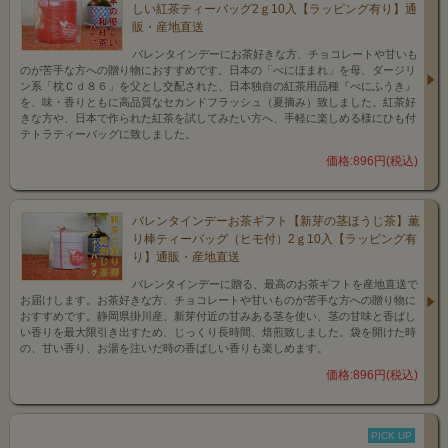
しい紅茶ティーバッグ2ｇ10入【ラッピング有り】通
販・産地直送
バレンタインデーにお茶好きな方、チョコレートや甘いも
のが苦手な方への贈り物におすすめです。日本の「べにほまれ」を母、ダージリ
ン系「枕Ｃｄ８６」を父とし交配された、日本独自の紅茶用品種『べにふうき』
を、味・香りともに高品質なセカンドフラッシュ（夏摘み）致しました。紅茶好
きな方や、日本で作られた紅茶を試してみたい方へ、手軽に楽しめる様にひも付
テトラティーバッグに致しました。
価格:896円(税込)
バレンタインデーお茶ギフト【新芽の茎ほうじ茶】薫
り棒ティーバッグ（ヒモ付）2ｇ10入【ラッピング有
り】通販・産地直送
バレンタインデーに贈る、最高のお茶ギフトを産地直送で
お届けします。お茶好きな方、チョコレートや甘いものが苦手な方への贈り物に
おすすめです。静岡県掛川産、新芽付近の甘みある茎を使い、茎の甘味と香ばし
い香りを最大限引き出すため、じっくり長時間、焙煎致しました。袋を開けた時
の、甘い香り、お湯を注いだ時の香ばしい香りも楽しめます。
価格:896円(税込)
PICK UP