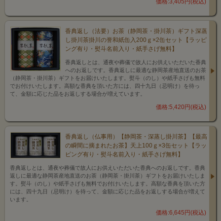
価格:3,405円(税込)
香典返し（法要）お茶（静岡茶・掛川茶）ギフト深蒸
し掛川茶掛川の誉和紙缶入200ｇ×2缶セット【ラッピ
ング有り・熨斗名前入り・紙手さげ無料】
香典返しとは、通夜や葬儀で故人にお供えいただいた香典
へのお返しです。香典返しに最適な静岡茶産地直送のお茶
（静岡茶・掛川茶）ギフトをお届けいたします。熨斗（のし）や紙手さげも無料
でお付けいたします。高額な香典を頂いた方には、四十九日（忌明け）を待っ
て、金額に応じた品をお返しする場合が増えています。
価格:5,420円(税込)
香典返し（仏事用）【静岡茶・深蒸し掛川茶】【最高
の瞬間に摘まれたお茶】天上100ｇ×3缶セット【ラッ
ピング有り・熨斗名前入り・紙手さげ無料】
香典返しとは、通夜や葬儀で故人にお供えいただいた香典へのお返しです。香典
返しに最適な静岡茶産地直送のお茶（静岡茶・掛川茶）ギフトをお届けいたしま
す。熨斗（のし）や紙手さげも無料でお付けいたします。高額な香典を頂いた方
には、四十九日（忌明け）を待って、金額に応じた品をお返しする場合が増えて
います。
価格:6,645円(税込)