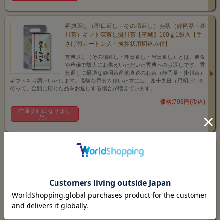
香典返し（即日返し・その場返し）お茶（静岡茶・掛
川茶）ギフト深蒸し掛川茶【王城】100ｇ1袋入【手
さげ付カートン入・挨拶状用切込み付】
香典返し（その場返し・即日返し・当日返し）とは、通夜
や葬儀で故人にお供えいただいた香典へのお返しです。香
典返しに最適な静岡茶産地直送のお茶（静岡茶・掛川茶）
ギフトをお届けいたします。高額な香典を頂いた方には、四十九日（忌明け）を
待って、金額に応じた品をお返しする場合が増えています。
価格:703円(税込)
在庫切れになりまし
た。
香典返し（即日返し・その場返し）お茶（静岡茶・掛
川茶）ギフト深蒸し掛川茶【掛川の香】100ｇ1袋入
【手さげ付カートン入・挨拶状用切込み付】
香典返し（その場返し・即日返し・当日返し）とは、通夜
や葬儀で故人にお供えいただいた香典へのお返しです。香
典返しに最適な静岡茶産地直送のお茶（静岡茶・掛川茶）
ギフトをお届けいたします。高額な香典を頂いた方には、四十九日（忌明け）を
待って、金額に応じた品をお返しする場合が増えています。