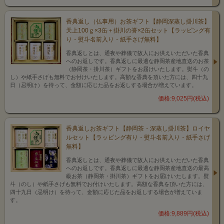
香典返し（仏事用）お茶ギフト【静岡深蒸し掛川茶】
天上100ｇ×3缶＋掛川の誉×2缶セット【ラッピング有
り・熨斗名前入り・紙手さげ無料】
香典返しとは、通夜や葬儀で故人にお供えいただいた香典
へのお返しです。香典返しに最適な静岡茶産地直送のお茶
（静岡茶・掛川茶）ギフトをお届けいたします。熨斗（の
し）や紙手さげも無料でお付けいたします。高額な香典を頂いた方には、四十九
日（忌明け）を待って、金額に応じた品をお返しする場合が増えています。
価格:9,025円(税込)
香典返しお茶ギフト【静岡茶・深蒸し掛川茶】ロイヤ
ルセット【ラッピング有り・熨斗名前入り・紙手さげ
無料】
香典返しとは、通夜や葬儀で故人にお供えいただいた香典
へのお返しです。香典返しに最適な静岡茶産地直送の最高
級お茶（静岡茶・掛川茶）ギフトをお届けいたします。熨
斗（のし）や紙手さげも無料でお付けいたします。高額な香典を頂いた方には、
四十九日（忌明け）を待って、金額に応じた品をお返しする場合が増えていま
す。
価格:9,889円(税込)