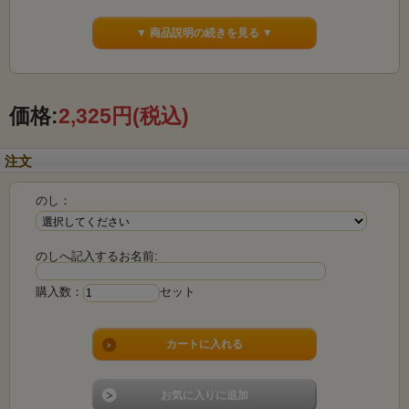
▼ 商品説明の続きを見る ▼
■【深蒸し掛川茶】緑茶ティーバッ
グ 4ｇ×20入
価格:
2,325円
(税込)
■【抹茶入り玄米茶】 100ｇ
注文
のし：
（京都抹茶・深蒸し掛川茶・国産
玄米）
のしへ記入するお名前:
購入数：
セット