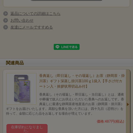
返品についての詳細はこちら
お問い合わせ
友達にメールですすめる
関連商品
香典返し（即日返し・その場返し）お茶（静岡茶・掛
川茶）ギフト深蒸し掛川茶100ｇ1袋入【手さげ付カ
ートン入・挨拶状用切込み付】
香典返し（その場返し・即日返し・当日返し）とは、通夜
や葬儀で故人にお供えいただいた香典へのお返しです。香
典返しに最適な静岡茶産地直送のお茶（静岡茶・掛川茶）
ギフトをお届けいたします。高額な香典を頂いた方には、四十九日（忌明け）を
待って、金額に応じた品をお返しする場合が増えています。
価格:487円(税込)
在庫切れになりまし
た。