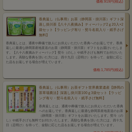
価格:919円(税込)
香典返し（仏事用）お茶（静岡茶・掛川茶）ギフト深
蒸し掛川茶【八十八夜摘み】ティーバッグ2ｇ20入×2
袋セット【ラッピング有り・熨斗名前入り・紙手さげ
無料】
香典返しとは、通夜や葬儀で故人にお供えいただいた香典へのお返しです。香典
返しに最適な静岡茶産地直送のお茶（静岡茶・掛川茶）ギフトをお届けいたしま
す。【八十八夜摘みティーバッグ】熨斗（のし）や紙手さげも無料でお付けいた
します。高額な香典を頂いた方には、四十九日（忌明け）を待って、金額に応じ
た品をお返しする場合が増えています。
価格:1,785円(税込)
香典返し（仏事用）お茶ギフト世界農業遺産【静岡の
茶草場農法】深蒸し掛川茶100ｇ3袋セット【ラッピ
ング有り・熨斗名前入り・紙手さげ無料】
香典返しとは、通夜や葬儀で故人にお供えいただいた香典
へのお返しです。香典返しに最適な静岡茶産地直送のお茶
（静岡茶・掛川茶）ギフトをお届けいたします。熨斗（の
し）や紙手さげも無料でお付けいたします。高額な香典を頂いた方には、四十九
日（忌明け）を待って、金額に応じた品をお返しする場合が増えています。