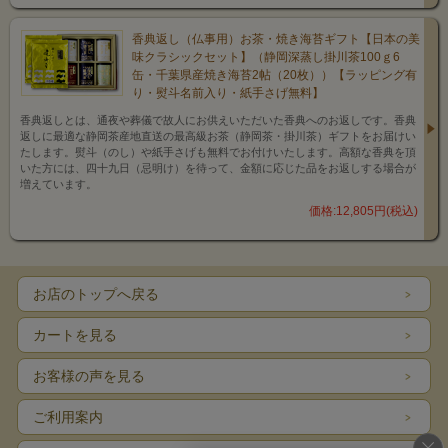
香典返し（仏事用）お茶・焼き海苔ギフト【日本の美
味クラシックセット】（静岡深蒸し掛川茶100ｇ6
缶・千葉県産焼き海苔2帖（20枚））【ラッピング有
り・熨斗名前入り・紙手さげ無料】
香典返しとは、通夜や葬儀で故人にお供えいただいた香典へのお返しです。香典
返しに最適な静岡茶産地直送の最高級お茶（静岡茶・掛川茶）ギフトをお届けい
たします。熨斗（のし）や紙手さげも無料でお付けいたします。高額な香典を頂
いた方には、四十九日（忌明け）を待って、金額に応じた品をお返しする場合が
増えています。
価格:12,805円(税込)
お店のトップへ戻る
カートを見る
お客様の声を見る
ご利用案内