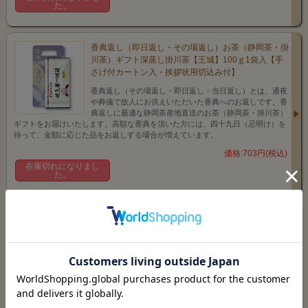
た。
香典返し（即日返し・その場返し）お茶（静岡茶・掛
川茶）ギフト深蒸し掛川茶【王城】100ｇ1袋入【手
さげ付カートン入・挨拶状用切込み付】
香典返し（その場返し・即日返し・当日返し）とは、通夜
や葬儀で故人にお供えいただいた香典へのお返しです。香
典返しに最適な静岡茶産地直送のお茶（静岡茶・掛川茶）
ギフトをお届けいたします。高額な香典を頂いた方には、四十九日（忌明け）を
待って、金額に応じた品をお返しする場合が増えています。
価格:703円(税込)
在庫切れになりまし
た。
香典返し（即日返し・その場返し）お茶（静岡茶・掛
川茶）ギフト深蒸し掛川茶【掛川の香】100ｇ1袋入
【手さげ付カートン入・挨拶状用切込み付】
香典返し（その場返し・即日返し・当日返し）とは、通夜
や葬儀で故人にお供えいただいた香典へのお返しです。香
典返しに最適な静岡茶産地直送のお茶（静岡茶・掛川茶）
ギフトをお届けいたします。高額な香典を頂いた方には、四十九日（忌明け）を
待って、金額に応じた品をお返しする場合が増えています。