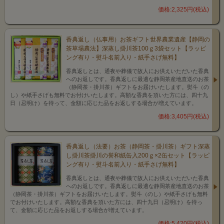
価格:2,325円(税込)
香典返し（仏事用）お茶ギフト世界農業遺産【静岡の
茶草場農法】深蒸し掛川茶100ｇ3袋セット【ラッピ
ング有り・熨斗名前入り・紙手さげ無料】
香典返しとは、通夜や葬儀で故人にお供えいただいた香典
へのお返しです。香典返しに最適な静岡茶産地直送のお茶
（静岡茶・掛川茶）ギフトをお届けいたします。熨斗（の
し）や紙手さげも無料でお付けいたします。高額な香典を頂いた方には、四十九
日（忌明け）を待って、金額に応じた品をお返しする場合が増えています。
価格:3,405円(税込)
香典返し（法要）お茶（静岡茶・掛川茶）ギフト深蒸
し掛川茶掛川の誉和紙缶入200ｇ×2缶セット【ラッピ
ング有り・熨斗名前入り・紙手さげ無料】
香典返しとは、通夜や葬儀で故人にお供えいただいた香典
へのお返しです。香典返しに最適な静岡茶産地直送のお茶
（静岡茶・掛川茶）ギフトをお届けいたします。熨斗（のし）や紙手さげも無料
でお付けいたします。高額な香典を頂いた方には、四十九日（忌明け）を待っ
て、金額に応じた品をお返しする場合が増えています。
価格:5,420円(税込)