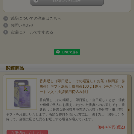
深蒸し掛川茶【天
返品についての詳細はこちら
お問い合わせ
友達にメールですすめる
上】
関連商品
香典返し（即日返し・その場返し）お茶（静岡茶・掛
川茶）ギフト深蒸し掛川茶100ｇ1袋入【手さげ付カ
ートン入・挨拶状用切込み付】
香典返し（その場返し・即日返し・当日返し）とは、通夜
や葬儀で故人にお供えいただいた香典へのお返しです。香
典返しに最適な静岡茶産地直送のお茶（静岡茶・掛川茶）
ギフトをお届けいたします。高額な香典を頂いた方には、四十九日（忌明け）を
待って、金額に応じた品をお返しする場合が増えています。
価格:487円(税込)
在庫切れになりまし