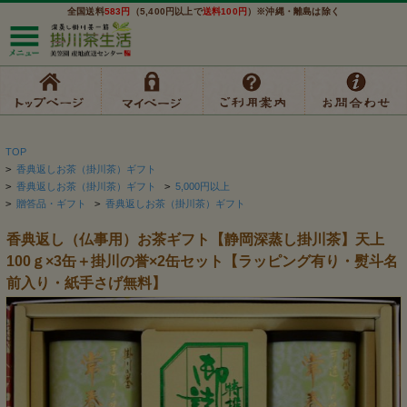
全国送料
583円
（5,400円以上で
送料100円
）※沖縄・離島は除く
TOP
>
香典返しお茶（掛川茶）ギフト
>
香典返しお茶（掛川茶）ギフト
>
5,000円以上
>
贈答品・ギフト
>
香典返しお茶（掛川茶）ギフト
香典返し（仏事用）お茶ギフト【静岡深蒸し掛川茶】天上
100ｇ×3缶＋掛川の誉×2缶セット【ラッピング有り・熨斗名
前入り・紙手さげ無料】