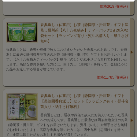
価格:919円(税込)
香典返し（仏事用）お茶（静岡茶・掛川茶）ギフト深
蒸し掛川茶【八十八夜摘み】ティーバッグ2ｇ20入×2
袋セット【ラッピング有り・熨斗名前入り・紙手さげ
無料】
香典返しとは、通夜や葬儀で故人にお供えいただいた香典へのお返しです。香典
返しに最適な静岡茶産地直送のお茶（静岡茶・掛川茶）ギフトをお届けいたしま
す。【八十八夜摘みティーバッグ】熨斗（のし）や紙手さげも無料でお付けいた
します。高額な香典を頂いた方には、四十九日（忌明け）を待って、金額に応じ
た品をお返しする場合が増えています。
価格:1,785円(税込)
香典返し（仏事用）お茶（静岡茶・掛川茶）ギフト
【美笠園香典返し】セット【ラッピング有り・熨斗名
前入り・紙手さげ無料】
香典返しとは、通夜や葬儀で故人にお供えいただいた香典
へのお返しです。香典返しに最適な静岡茶産地直送のお茶
（静岡茶・掛川茶）ギフトをお届けいたします。熨斗（のし）や紙手さげも無料
でお付けいたします。高額な香典を頂いた方には、四十九日（忌明け）を待っ
て、金額に応じた品をお返しする場合が増えています。