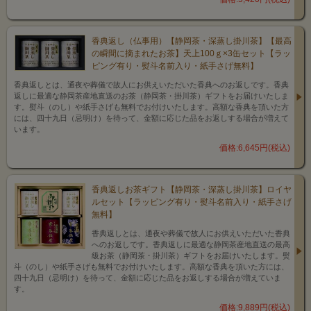
香典返し（仏事用）【静岡茶・深蒸し掛川茶】【最高
の瞬間に摘まれたお茶】天上100ｇ×3缶セット【ラッ
ピング有り・熨斗名前入り・紙手さげ無料】
香典返しとは、通夜や葬儀で故人にお供えいただいた香典へのお返しです。香典
返しに最適な静岡茶産地直送のお茶（静岡茶・掛川茶）ギフトをお届けいたしま
す。熨斗（のし）や紙手さげも無料でお付けいたします。高額な香典を頂いた方
には、四十九日（忌明け）を待って、金額に応じた品をお返しする場合が増えて
います。
価格:6,645円(税込)
香典返しお茶ギフト【静岡茶・深蒸し掛川茶】ロイヤ
ルセット【ラッピング有り・熨斗名前入り・紙手さげ
無料】
香典返しとは、通夜や葬儀で故人にお供えいただいた香典
へのお返しです。香典返しに最適な静岡茶産地直送の最高
級お茶（静岡茶・掛川茶）ギフトをお届けいたします。熨
斗（のし）や紙手さげも無料でお付けいたします。高額な香典を頂いた方には、
四十九日（忌明け）を待って、金額に応じた品をお返しする場合が増えていま
す。
価格:9,889円(税込)