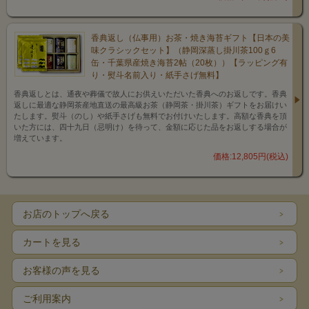
香典返し（仏事用）お茶・焼き海苔ギフト【日本の美
味クラシックセット】（静岡深蒸し掛川茶100ｇ6
缶・千葉県産焼き海苔2帖（20枚））【ラッピング有
り・熨斗名前入り・紙手さげ無料】
香典返しとは、通夜や葬儀で故人にお供えいただいた香典へのお返しです。香典
返しに最適な静岡茶産地直送の最高級お茶（静岡茶・掛川茶）ギフトをお届けい
たします。熨斗（のし）や紙手さげも無料でお付けいたします。高額な香典を頂
いた方には、四十九日（忌明け）を待って、金額に応じた品をお返しする場合が
増えています。
価格:12,805円(税込)
お店のトップへ戻る
カートを見る
お客様の声を見る
ご利用案内