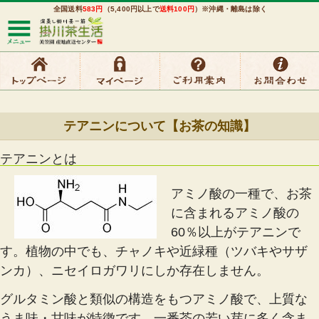
全国送料
583円
（5,400円以上で
送料100円
）※沖縄・離島は除く
テアニンについて【お茶の知識】
テアニンとは
アミノ酸の一種で、お茶
に含まれるアミノ酸の
60％以上がテアニンで
す。植物の中でも、チャノキや近緑種（ツバキやサザ
ンカ）、ニセイロガワリにしか存在しません。
グルタミン酸と類似の構造をもつアミノ酸で、上質な
うま味・甘味が特徴です。一番茶の若い芽に多く含ま