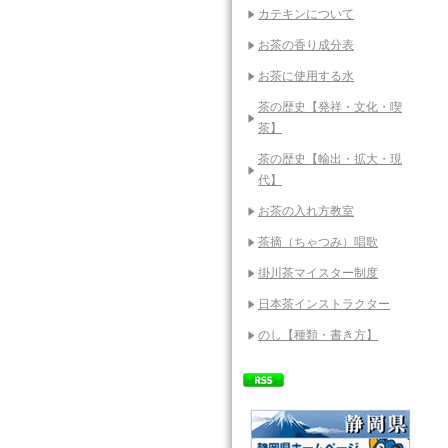
カテキンについて
お茶の香り成分表
お茶に使用する水
茶の歴史【発祥・文化・喫
茶】
茶の歴史【輸出・拡大・現
代】
お茶の入れ方教室
茶摘（ちゃつみ）唱歌
掛川茶マイスター制度
日本茶インストラクター
のし【種類・書き方】