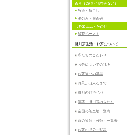
茶器（急須・湯呑みなど）
急須・茶こし
湯のみ・煎茶碗
お茶加工品・その他
緑茶ペースト
掛川茶生活・お茶について
私たちのこだわり
お茶についての説明
お茶選びの基準
お茶が出来るまで
掛川の銘茶産地
深蒸し掛川茶の入れ方
全国の茶産地一覧表
茶の種類（分類）一覧表
お茶の成分一覧表