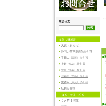
商品検索
深蒸し掛川茶
天葉（あまね）
静岡の茶草場農法掛川茶
■
手摘み 深蒸し掛川茶
上級 深蒸し掛川茶
中級 深蒸し掛川茶
お得用 深蒸し掛川茶
業務用 深蒸し掛川茶
秋摘み番茶
くき茶・芽茶・粉茶
くき茶【棒茶】
■