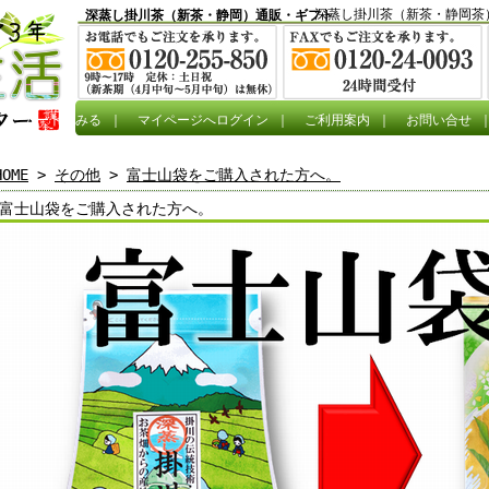
深蒸し掛川茶（新茶・静岡茶
深蒸し掛川茶（新茶・静岡）通販・ギフト
カートをみる
｜
マイページへログイン
｜
ご利用案内
｜
お問い合せ
HOME
>
その他
>
富士山袋をご購入された方へ。
富士山袋をご購入された方へ。