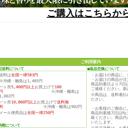
ご購入はこちらか
ご利用案内
配送料について
■返品交換について
送料は
全国一律583円
・お届けの商品に、
・お届けの商品が注
※沖縄・離島は1,485円
商品到着日より7日
一ヶ所
5,400円以上
お買上げで
100
ご連絡ください。新
円
※沖縄・離島は
※商品は、送料着払
1,002円
ださい。
一ヶ所
10,800円以上
お買上げで
送料無
料
※沖縄・離島は902円
・お客様のご都合に
メール便商品は
全国一律250円
商品到着後7日以内
絡ください。商品代
いたします。
納期について