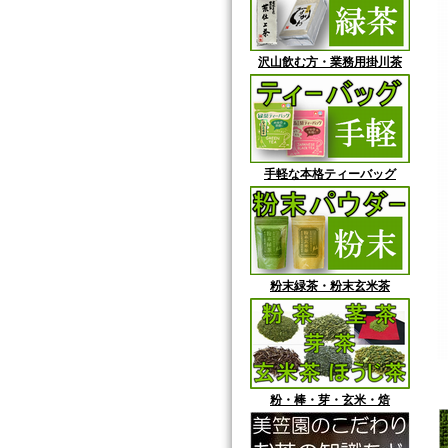
沢山飲む方・業務用掛川茶
手軽な本格ティーバッグ
粉末緑茶・粉末玄米茶
粉・棒・芽・玄米・焙