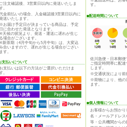
※返品送料は、お客
ご注文確認後、3営業日以内に発送いたしま
す。
す。
代金前払いの場合、入金確認後3営業日以内に
■配送時間について
発送いたします。
※お届け予定日が決まっている商品は、予定
日に合わせた発送となります。
※天候の状況より、発送・運送に遅れが生じ
る場合がございます。
※新茶期（4月中旬から5月中旬）は、大変込
み合いますので、遅れが生じる場合がござい
ます。
佐川急便・日本郵便
お支払いについて
ご指定時間帯に配達
します。
お支払いは以下の方法がご選択いただけま
す。
※交通状況により前
※荷物により、他の
ます。
■個人情報について
お客様からお預かり
名・メールアドレス
等・公共機関からの