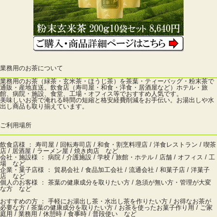
業務用のお茶について
業務用のお茶（緑茶・玄米茶・ほうじ茶）を茶葉・ティーバッグ・粉末茶で
通販・産地直送。飲食店（寿司屋・和食・洋食・居酒屋など）ホテル・旅
館、病院・施設、食堂、工場・オフィス等でおすすめ人気です。
美味しいお茶で淹れる時間の短縮と格安経費削減をお手伝い。お湯出しや水
出し商品も取り揃えています。
ご利用場所
飲食店様 ： 寿司屋 / 回転寿司店 / 和食・割烹料理店 / 洋食レストラン / 喫茶
店 / 居酒屋 / ラーメン屋 / 焼き肉店 など
会社・施設様 ： 病院 / 介護施設 / 学校 / 旅館・ホテル / 店舗 / オフィス / 工
場 など
企業・菓子店様 ： 貿易会社 / 食品加工会社 / 流通会社 / 和菓子店 / 洋菓子
店 など
個人のお客様 ： 茶葉の健康成分を取りたい方 / 急須が無い方・管理が大変
な方 など
おすすめの方 ： 手軽にお湯出し茶・水出し茶を作りたい方 / お得なお茶が
必要な方 / 茶葉の健康成分を取りたい方 / お茶を使ったお菓子作り用 / ご家
庭用 / 業務用 / 休憩時 / 食事時 / 普段使い など