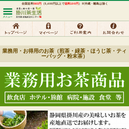
全国送料
583円
（5,400円以上で
送料100円
）※沖縄・離島は除く
業務用・お得用のお茶（煎茶・緑茶・ほうじ茶・ティ
ーバッグ・粉末茶）